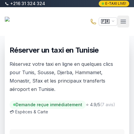
Aller au contenu principal
📞
+216 31 324 324
E-TAXI LIVE!
E-Taxi
🇫🇷
Ouvr
Réserver un taxi en Tunisie
Réservez votre taxi en ligne en quelques clics
pour Tunis, Sousse, Djerba, Hammamet,
Monastir, Sfax et les principaux transferts
aéroport en Tunisie.
Demande reçue immédiatement
⭐ 4.9/5
(
7 avis
)
💳
Espèces & Carte