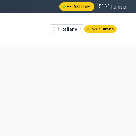
🇹🇳
Tunisia
E-TAXI LIVE!
🇮🇹
Italiano
Taxi in Diretta