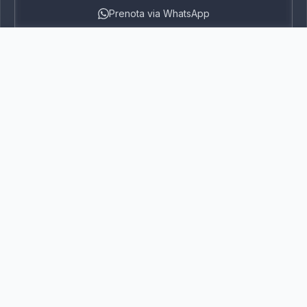
Prenota via WhatsApp
Disponibile 24h/24
Prezzo fisso garantito
Monitoraggio in tempo
100% Tunisino
reale
Autisti professionali
Segui la tua corsa
Inserite il vostro codice di corsa o il vostro numero di
prenotazione per vedere la posizione del vostro
autista in tempo reale.
Codice di corsa o numero di prenotazione
Segui