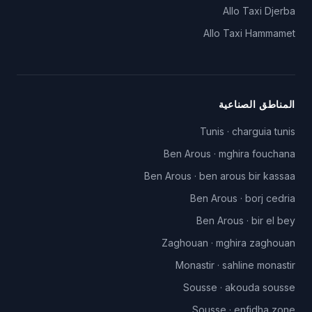
Allo Taxi
Djerba
Allo Taxi
Hammamet
المناطق الصناعية
Tunis
·
charguia tunis
Ben Arous
·
mghira fouchana
Ben Arous
·
ben arous bir kassaa
Ben Arous
·
borj cedria
Ben Arous
·
bir el bey
Zaghouan
·
mghira zaghouan
Monastir
·
sahline monastir
Sousse
·
akouda sousse
Sousse
·
enfidha zone