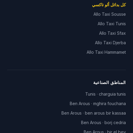
كل بدائل ألو تاكسي
Allo Taxi
Sousse
Allo Taxi
Tunis
Allo Taxi
Sfax
Allo Taxi
Djerba
Allo Taxi
Hammamet
المناطق الصناعية
Tunis
·
charguia tunis
Ben Arous
·
mghira fouchana
Ben Arous
·
ben arous bir kassaa
Ben Arous
·
borj cedria
Ben Arous
·
bir el bey