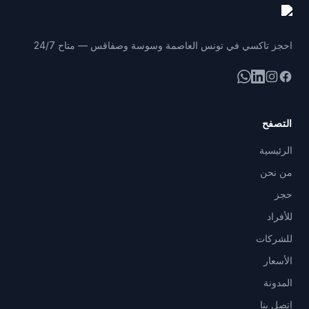
احجز تاكسي في تونس العاصمة وسوسة وصفاقس — متاح 24/7
فيسبوك
إنستغرام
لينكد إن
واتساب
التصفح
الرئيسية
من نحن
حجز
للأفراد
للشركات
الأسعار
المدونة
اتصل بنا