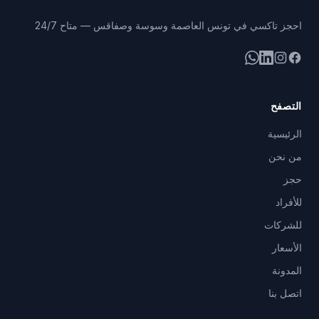
احجز تاكسي في تونس العاصمة وسوسة وصفاقس — متاح 24/7
فيسبوك
إنستغرام
لينكد إن
واتساب
التصفح
الرئيسية
من نحن
حجز
للأفراد
للشركات
الأسعار
المدونة
اتصل بنا