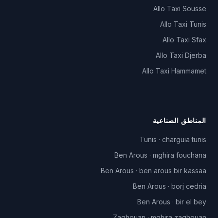
Allo Taxi
Sousse
Allo Taxi
Tunis
Allo Taxi
Sfax
Allo Taxi
Djerba
Allo Taxi
Hammamet
المناطق الصناعية
Tunis
·
charguia tunis
Ben Arous
·
mghira fouchana
Ben Arous
·
ben arous bir kassaa
Ben Arous
·
borj cedria
Ben Arous
·
bir el bey
Zaghouan
·
mghira zaghouan