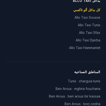
بدائل ALLO TAXI
كل بدائل ألو تاكسي
Allo Taxi
Sousse
Allo Taxi
Tunis
Allo Taxi
Sfax
Allo Taxi
Djerba
Allo Taxi
Hammamet
المناطق الصناعية
Tunis
·
charguia tunis
Ben Arous
·
mghira fouchana
Ben Arous
·
ben arous bir kassaa
Ben Arous
·
borj cedria