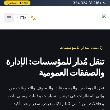
خطَّ إلى المحتوى الرئيسي
+216 31 324 324
📞
E-TAXI مباشر!
E-Taxi
🇹🇳
فتح ال
تنقل مُدار للمؤسسات
تنقل مُدار للمؤسسات: الإدارة
والصفقات العمومية
نقل الموظفين والمجموعات والضيوف والتحويلات من
وإلى المطارات في تونس. سيارات وفانات وميني باص
وحافلات من 1 إلى 60 راكبًا، بعرض سعر وبعد تأكيد