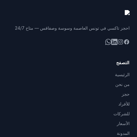
احجز تاكسي في تونس العاصمة وسوسة وصفاقس — متاح 24/7
فيسبوك
إنستغرام
لينكد إن
واتساب
التصفح
الرئيسية
من نحن
حجز
للأفراد
للشركات
الأسعار
المدونة