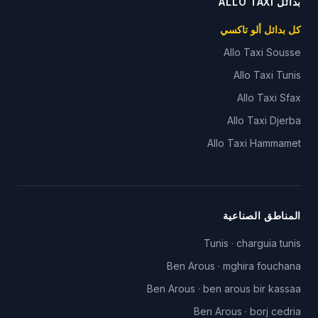
بدائل ALLO TAXI
كل بدائل ألو تاكسي
Allo Taxi
Sousse
Allo Taxi
Tunis
Allo Taxi
Sfax
Allo Taxi
Djerba
Allo Taxi
Hammamet
المناطق الصناعية
Tunis
·
charguia tunis
Ben Arous
·
mghira fouchana
Ben Arous
·
ben arous bir kassaa
Ben Arous
·
borj cedria