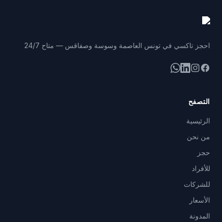
احجز تاكسي في تونس العاصمة وسوسة وصفاقس — متاح 24/7
فيسبوك
إنستغرام
لينكد إن
واتساب
التصفح
الرئيسية
من نحن
حجز
للأفراد
للشركات
الأسعار
المدونة