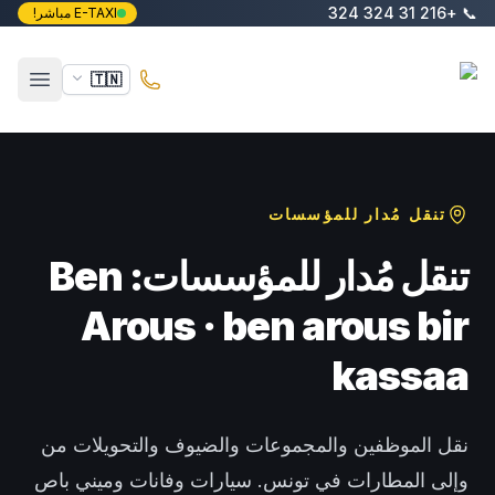
خطَّ إلى المحتوى الرئيسي
+216 31 324 324
📞
E-TAXI مباشر!
E-Taxi
🇹🇳
فتح ال
تنقل مُدار للمؤسسات
تنقل مُدار للمؤسسات: Ben
Arous · ben arous bir
kassaa
نقل الموظفين والمجموعات والضيوف والتحويلات من
وإلى المطارات في تونس. سيارات وفانات وميني باص