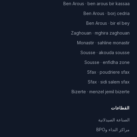
Ben Arous
·
ben arous bir kassaa
Ben Arous
·
borj cedria
Ben Arous
·
bir el bey
Zaghouan
·
mghira zaghouan
Monastir
·
sahline monastir
Sousse
·
akouda sousse
Sousse
·
enfidha zone
Sfax
·
poudriere sfax
Sfax
·
sidi salem sfax
Bizerte
·
menzel jemil bizerte
القطاعات
الصناعة الصيدلانية
مراكز النداء وBPO