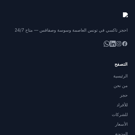
احجز تاكسي في تونس العاصمة وسوسة وصفاقس — متاح 24/7
فيسبوك
إنستغرام
لينكد إن
واتساب
التصفح
الرئيسية
من نحن
حجز
للأفراد
للشركات
الأسعار
المدونة