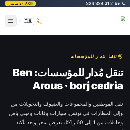
خطَّ إلى المحتوى الرئيسي
+216 31 324 324
📞
E-TAXI مباشر!
E-Taxi
🇹🇳
فتح ال
تنقل مُدار للمؤسسات
تنقل مُدار للمؤسسات: Ben
Arous · borj cedria
نقل الموظفين والمجموعات والضيوف والتحويلات من
وإلى المطارات في تونس. سيارات وفانات وميني باص
وحافلات من 1 إلى 60 راكبًا، بعرض سعر وبعد تأكيد