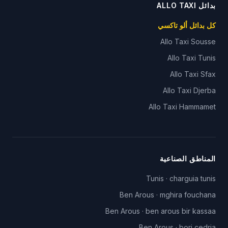
بدائل ALLO TAXI
كل بدائل ألو تاكسي
Allo Taxi
Sousse
Allo Taxi
Tunis
Allo Taxi
Sfax
Allo Taxi
Djerba
Allo Taxi
Hammamet
المناطق الصناعية
Tunis
·
charguia tunis
Ben Arous
·
mghira fouchana
Ben Arous
·
ben arous bir kassaa
Ben Arous
·
borj cedria