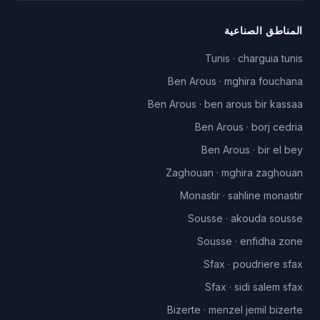
المناطق الصناعية
Tunis
·
charguia tunis
Ben Arous
·
mghira fouchana
Ben Arous
·
ben arous bir kassaa
Ben Arous
·
borj cedria
Ben Arous
·
bir el bey
Zaghouan
·
mghira zaghouan
Monastir
·
sahline monastir
Sousse
·
akouda sousse
Sousse
·
enfidha zone
Sfax
·
poudriere sfax
Sfax
·
sidi salem sfax
Bizerte
·
menzel jemil bizerte