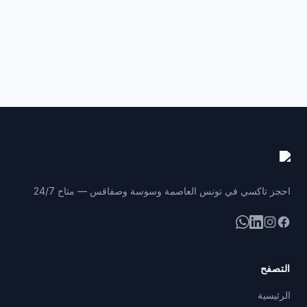
احجز تاكسي في تونس العاصمة وسوسة وصفاقس — متاح 24/7
فيسبوك
إنستغرام
لينكد إن
واتساب
التصفح
الرئيسية