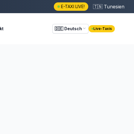
🇹🇳
Tunesien
E-TAXI LIVE!
kt
🇩🇪
Deutsch
Live-Taxis