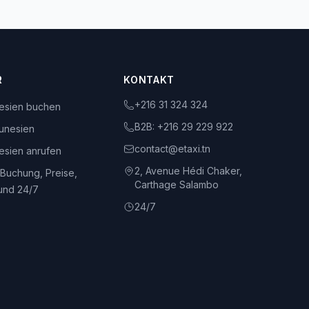
R
KONTAKT
+216 31 324 324
nesien buchen
B2B:
+216 29 229 922
unesien
contact@etaxi.tn
nesien anrufen
2, Avenue Hédi Chaker,
 Buchung, Preise,
Carthage Salambo
und 24/7
24/7