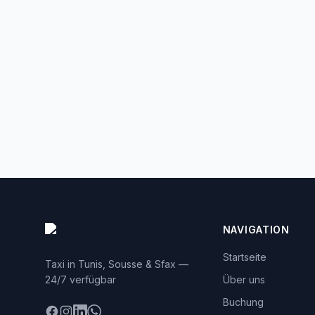
NAVIGATION
Startseite
Taxi in Tunis, Sousse & Sfax —
24/7 verfügbar
Über uns
Buchung
Facebook
Instagram
LinkedIn
WhatsApp