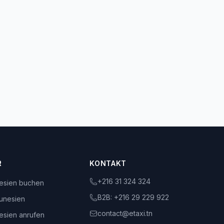
R
KONTAKT
+216 31 324 324
nesien buchen
B2B:
+216 29 229 922
unesien
contact@etaxi.tn
nesien anrufen