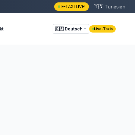
🇹🇳
Tunesien
E-TAXI LIVE!
kt
🇩🇪
Deutsch
Live-Taxis