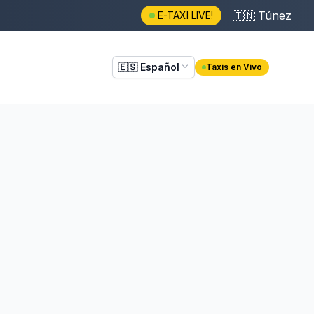
🇹🇳
Túnez
E-TAXI LIVE!
🇪🇸
Español
Taxis en Vivo