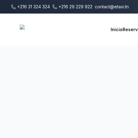
Saltar al contenido principal
+216 31 324 324
+216 29 229 922
contact@etaxi.tn
E-Taxi
Inicio
Reserv