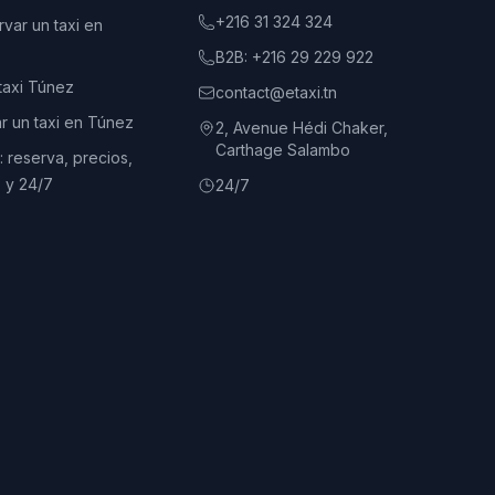
+216 31 324 324
var un taxi en
B2B:
+216 29 229 922
 taxi Túnez
contact@etaxi.tn
r un taxi en Túnez
2, Avenue Hédi Chaker,
Carthage Salambo
 reserva, precios,
 y 24/7
24/7