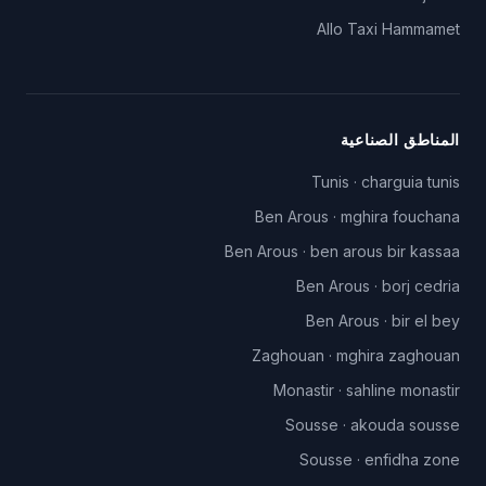
Allo Taxi
Hammamet
المناطق الصناعية
Tunis
·
charguia tunis
Ben Arous
·
mghira fouchana
Ben Arous
·
ben arous bir kassaa
Ben Arous
·
borj cedria
Ben Arous
·
bir el bey
Zaghouan
·
mghira zaghouan
Monastir
·
sahline monastir
Sousse
·
akouda sousse
Sousse
·
enfidha zone