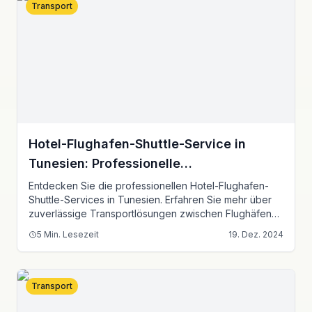
Transport
Hotel-Flughafen-Shuttle-Service in
Tunesien: Professionelle
Transportlösungen
Entdecken Sie die professionellen Hotel-Flughafen-
Shuttle-Services in Tunesien. Erfahren Sie mehr über
zuverlässige Transportlösungen zwischen Flughäfen
und Hotels, luxuriöse Transfers und Premium-Shuttle-
5
Min. Lesezeit
19. Dez. 2024
Services für Touristen und Geschäftsreisende.
Transport