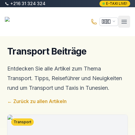
Zum Hauptinhalt springen
📞
+216 31 324 324
E-TAXI LIVE!
E-Taxi
🇩🇪
Haup
Transport Beiträge
Entdecken Sie alle Artikel zum Thema
Transport. Tipps, Reiseführer und Neuigkeiten
rund um Transport und Taxis in Tunesien.
←
Zurück zu allen Artikeln
Transport