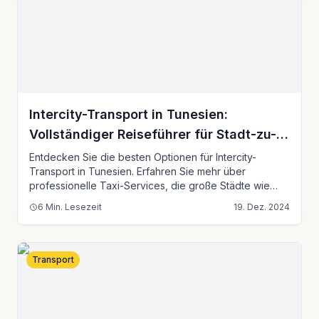
Intercity-Transport in Tunesien:
Vollständiger Reiseführer für Stadt-zu-
Stadt-Reisen
Entdecken Sie die besten Optionen für Intercity-
Transport in Tunesien. Erfahren Sie mehr über
professionelle Taxi-Services, die große Städte wie
Tunis, Sousse, Sfax und Hammamet mit zuverlässigen,
6
Min. Lesezeit
19. Dez. 2024
komfortablen und sicheren Reisenlösungen verbinden.
Transport