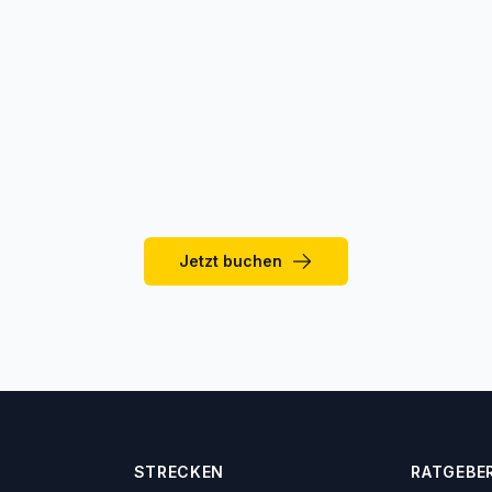
Taxi in Gabès?
xi in Gabès?
sflug von Gabès nach Matmata oder in die Sahara buchen?
Jetzt buchen
STRECKEN
RATGEBE