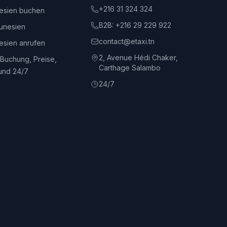
+216 31 324 324
nesien buchen
B2B:
+216 29 229 922
unesien
contact@etaxi.tn
nesien anrufen
2, Avenue Hédi Chaker,
 Buchung, Preise,
Carthage Salambo
und 24/7
24/7