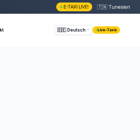
🇹🇳
Tunesien
E-TAXI LIVE!
kt
🇩🇪
Deutsch
Live-Taxis