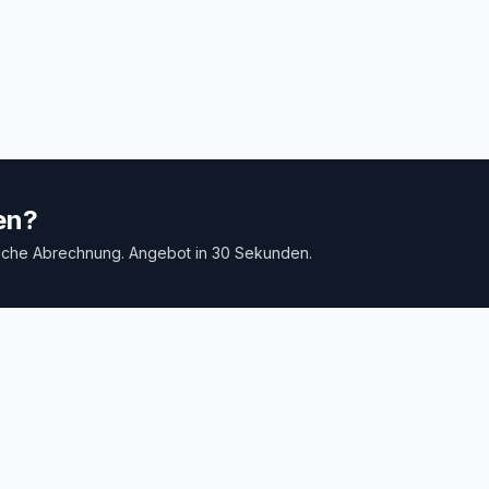
afenfahrten und
Sousse, Monastir und den
andstrecken.
Flughafen.
en?
tliche Abrechnung. Angebot in 30 Sekunden.