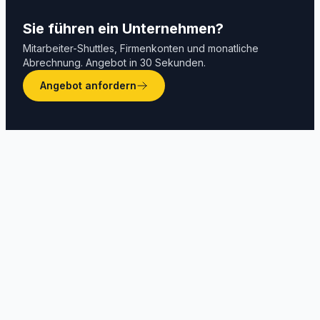
Sie führen ein Unternehmen?
Mitarbeiter-Shuttles, Firmenkonten und monatliche
Abrechnung. Angebot in 30 Sekunden.
Angebot anfordern
Wie buche ich ein Taxi am Flughafen
Monastir?
Was kostet ein Taxi in Monastir?