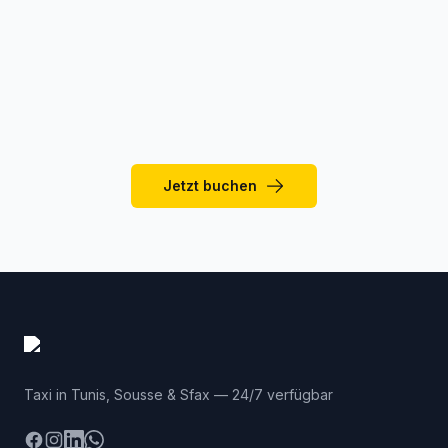
Kann man ein Taxi von Monastir nach Sousse
oder Mahdia nehmen?
Jetzt buchen
Taxi in Tunis, Sousse & Sfax — 24/7 verfügbar
Facebook
Instagram
LinkedIn
WhatsApp