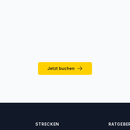
Taxi in Tozeur?
in Taxi vom Flughafen Tozeur-Nefta?
üstenausflug von Tozeur aus machen?
Jetzt buchen
STRECKEN
RATGEBE