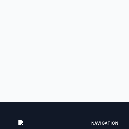
Wie finde ich ein 
Wie viel kostet e
Kann ich einen W
NAVIGATION