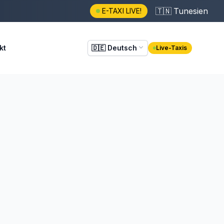
🇹🇳
Tunesien
E-TAXI LIVE!
kt
🇩🇪
Deutsch
Live-Taxis