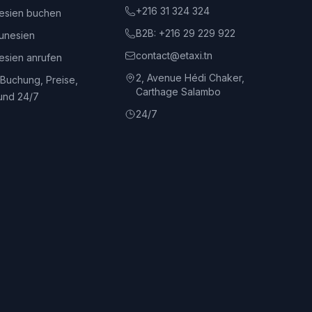
+216 31 324 324
nesien buchen
B2B:
+216 29 229 922
unesien
contact@etaxi.tn
nesien anrufen
2, Avenue Hédi Chaker,
 Buchung, Preise,
Carthage Salambo
und 24/7
24/7