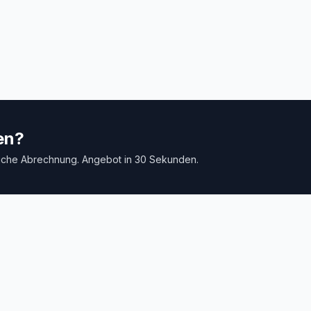
afenfahrten und
Sousse, Monastir und den
andstrecken.
Flughafen.
en?
tliche Abrechnung. Angebot in 30 Sekunden.