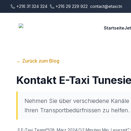
Zum Hauptinhalt springen
+216 31 324 324
+216 29 229 922
contact@etaxi.tn
E-Taxi
Startseite
Je
←
Zurück zum Blog
Kontakt E-Taxi Tunesi
Nehmen Sie über verschiedene Kanäle Ko
Ihren Transportbedürfnissen zu helfen.
E-Taxi Team
28. März 2024
2 Minuten
Min. Lesezeit