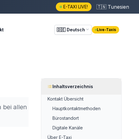
🇹🇳
Tunesien
E-TAXI LIVE!
kt
🇩🇪
Deutsch
Live-Taxis
Inhaltsverzeichnis
Kontakt Übersicht
 bei allen
Hauptkontaktmethoden
Bürostandort
Digitale Kanäle
Über E-Taxi