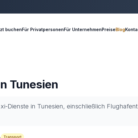
tzt buchen
Für Privatpersonen
Für Unternehmen
Preise
Blog
Konta
in Tunesien
xi-Dienste in Tunesien, einschließlich Flughafent
Transport