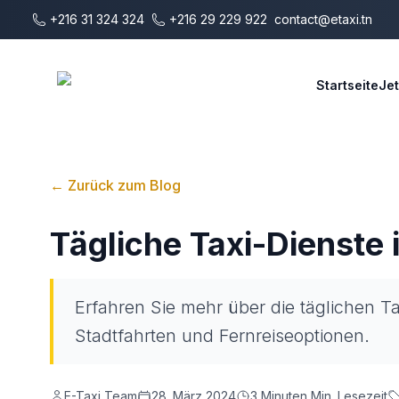
Zum Hauptinhalt springen
+216 31 324 324
+216 29 229 922
contact@etaxi.tn
E-Taxi
Startseite
Je
←
Zurück zum Blog
Tägliche Taxi-Dienste 
Erfahren Sie mehr über die täglichen Ta
Stadtfahrten und Fernreiseoptionen.
E-Taxi Team
28. März 2024
3 Minuten
Min. Lesezeit