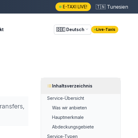
🇹🇳
Tunesien
E-TAXI LIVE!
kt
🇩🇪
Deutsch
Live-Taxis
Inhaltsverzeichnis
Service-Übersicht
ransfers,
Was wir anbieten
Hauptmerkmale
Abdeckungsgebiete
Service-Typen