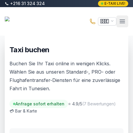
Zum Hauptinhalt springen
📞
+216 31 324 324
E-TAXI LIVE!
E-Taxi
🇩🇪
Haup
Taxi buchen
Buchen Sie Ihr Taxi online in wenigen Klicks.
Wählen Sie aus unseren Standard-, PRO- oder
Flughafentransfer-Diensten für eine zuverlässige
Fahrt in Tunesien.
Anfrage sofort erhalten
⭐ 4.9/5
(
7 Bewertungen
)
💳
Bar & Karte