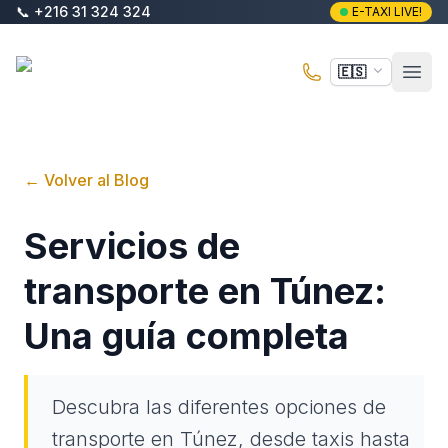
Saltar al contenido principal
📞
+216 31 324 324
E-TAXI LIVE!
E-Taxi
🇪🇸
Abri
←
Volver al Blog
Servicios de
transporte en Túnez:
Una guía completa
Descubra las diferentes opciones de
transporte en Túnez, desde taxis hasta