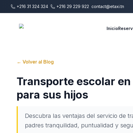
Saltar al contenido principal
+216 31 324 324
+216 29 229 922
contact@etaxi.tn
E-Taxi
Inicio
Reserv
←
Volver al Blog
Transporte escolar en
para sus hijos
Descubra las ventajas del servicio de t
padres tranquilidad, puntualidad y segu