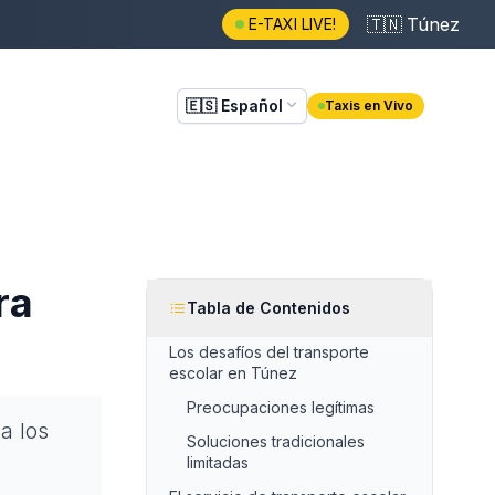
🇹🇳
Túnez
E-TAXI LIVE!
🇪🇸
Español
Taxis en Vivo
ra
Tabla de Contenidos
Los desafíos del transporte
escolar en Túnez
Preocupaciones legítimas
a los
Soluciones tradicionales
limitadas