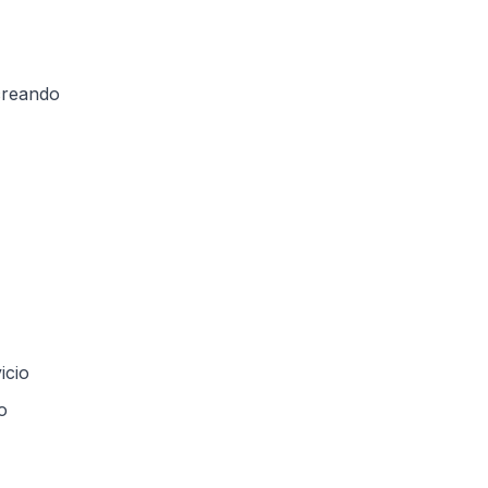
 creando
icio
o