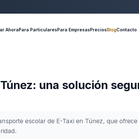
ar Ahora
Para Particulares
Para Empresas
Precios
Blog
Contacto
 Túnez: una solución segu
ransporte escolar de E-Taxi en Túnez, que ofrece 
ridad.