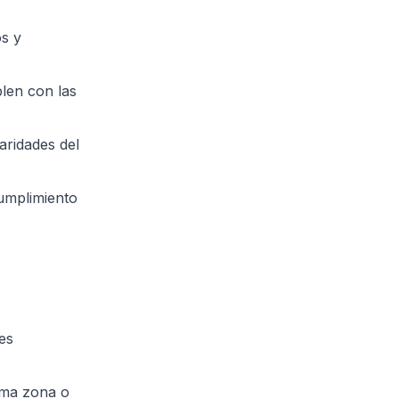
s y
len con las
aridades del
cumplimiento
des
isma zona o