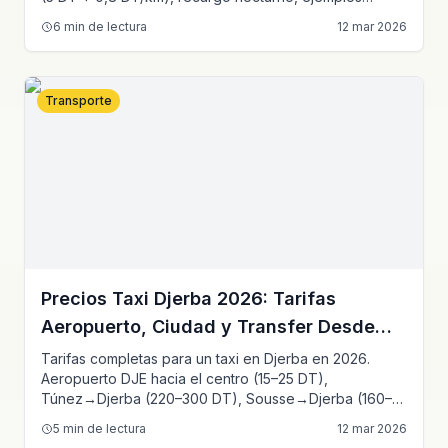
numéricos para Túnez–Sousse, Túnez–Sfax y más.
6
min de lectura
12 mar 2026
Transporte
Precios Taxi Djerba 2026: Tarifas
Aeropuerto, Ciudad y Transfer Desde
Túnez
Tarifas completas para un taxi en Djerba en 2026.
Aeropuerto DJE hacia el centro (15–25 DT),
Túnez→Djerba (220–300 DT), Sousse→Djerba (160–
220 DT), Sfax→Djerba (110–160 DT). FAQ y consejos
5
min de lectura
12 mar 2026
de reserva.