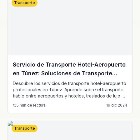
Transporte
Servicio de Transporte Hotel-Aeropuerto
en Túnez: Soluciones de Transporte
Profesional
Descubre los servicios de transporte hotel-aeropuerto
profesionales en Túnez. Aprende sobre el transporte
fiable entre aeropuertos y hoteles, traslados de lujo y
servicios de transporte premium para turistas y viajeros
5
min de lectura
19 dic 2024
de negocios.
Transporte