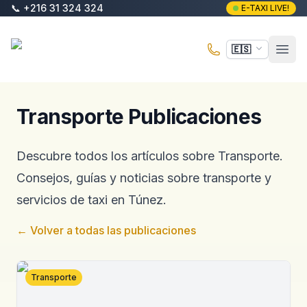
Saltar al contenido principal
📞
+216 31 324 324
E-TAXI LIVE!
E-Taxi
🇪🇸
Abri
Transporte Publicaciones
Descubre todos los artículos sobre Transporte.
Consejos, guías y noticias sobre transporte y
servicios de taxi en Túnez.
←
Volver a todas las publicaciones
Transporte