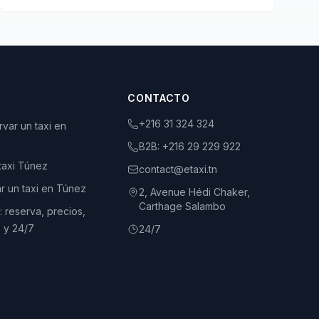
CONTACTO
+216 31 324 324
var un taxi en
B2B:
+216 29 229 922
 taxi Túnez
contact@etaxi.tn
r un taxi en Túnez
2, Avenue Hédi Chaker,
Carthage Salambo
 reserva, precios,
 y 24/7
24/7