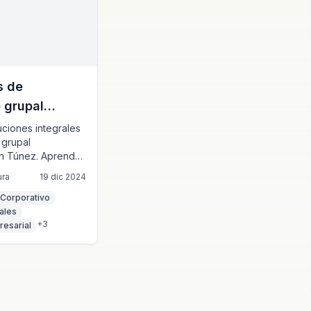
s de
 grupal
vo en Túnez:
ciones integrales
 grupal
leta
en Túnez. Aprenda
de flotas, shuttles
ura
19 dic 2024
os, transporte de
iones de viaje
 Corporativo
les para empresas
ales
+
3
tamaños.
resarial