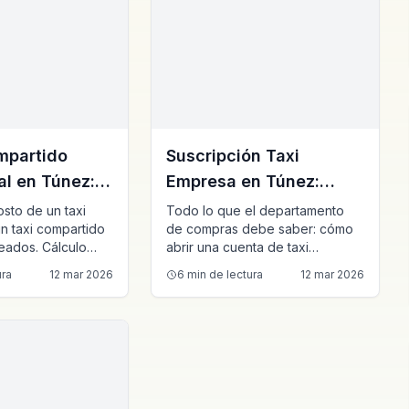
mpartido
Suscripción Taxi
al en Túnez:
Empresa en Túnez:
s Costos de
Facturación, Contrato y
sto de un taxi
Todo lo que el departamento
un taxi compartido
de compras debe saber: cómo
e en un 40%
Cuenta Pro
eados. Cálculo
abrir una cuenta de taxi
un trayecto Túnez
empresarial en Túnez, los
ura
12 mar 2026
6
min de lectura
12 mar 2026
rial Ben Arous con
formatos de factura, el
res y ahorros
tratamiento del IVA y cómo
allados.
negociar un contrato mensual o
anual con E-Taxi.