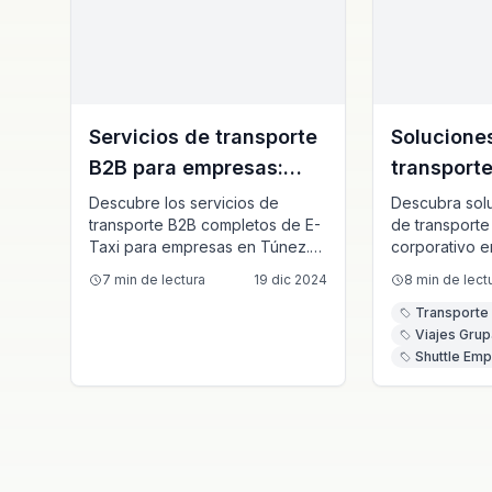
Servicios de transporte
Solucione
B2B para empresas:
transporte
Soluciones completas
corporati
Descubre los servicios de
Descubra solu
transporte B2B completos de E-
de transporte
de transporte de
Guía comp
Taxi para empresas en Túnez.
corporativo 
empleados
Desde trayectos diarios de
sobre gestión 
7
min de lectura
19 dic 2024
8
min de lect
empleados con optimización de
para emplead
rutas hasta el transporte de
eventos y opc
Transporte
eventos corporativos,
grupal rentab
Viajes Grup
ofrecemos soluciones fiables y
de todos los 
Shuttle Emp
rentables para las necesidades
de transporte de tu empresa.