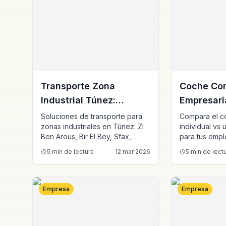
Transporte Zona
Coche Co
Industrial Túnez:
Empresari
Transporte de
Reduce Tu
Soluciones de transporte para
Compara el co
zonas industriales en Túnez: ZI
individual vs 
Trabajadores y
Transport
Ben Arous, Bir El Bey, Sfax,
para tus empl
Empleados
Sousse. Horarios escalonados,
concreto en 
5
min de lectura
12 mar 2026
5
min de lect
turnos nocturnos, flota adaptada
→ Zona Indust
de 8 a 35 plazas.
8 colaborado
mensuales det
Empresa
Empresa