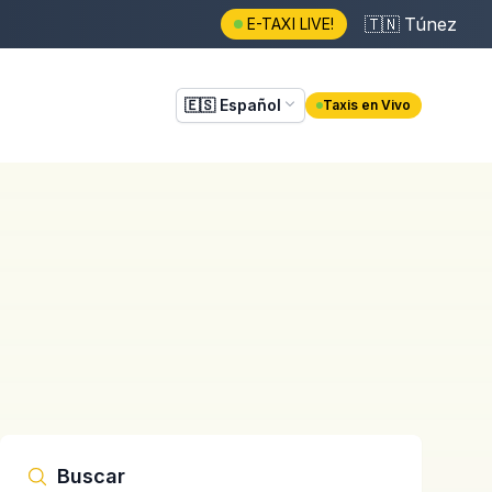
🇹🇳
Túnez
E-TAXI LIVE!
🇪🇸
Español
Taxis en Vivo
Buscar