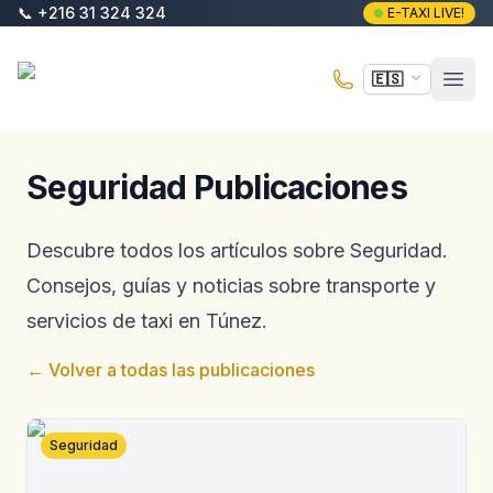
Saltar al contenido principal
📞
+216 31 324 324
E-TAXI LIVE!
E-Taxi
🇪🇸
Abri
Seguridad Publicaciones
Descubre todos los artículos sobre Seguridad.
Consejos, guías y noticias sobre transporte y
servicios de taxi en Túnez.
←
Volver a todas las publicaciones
Seguridad