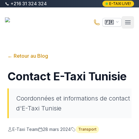
Aller au contenu principal
📞
+216 31 324 324
E-TAXI LIVE!
E-Taxi
🇫🇷
Ouvr
←
Retour au Blog
Contact E-Taxi Tunisie
Coordonnées et informations de contact
d'E-Taxi Tunisie
E-Taxi Team
28 mars 2024
Transport