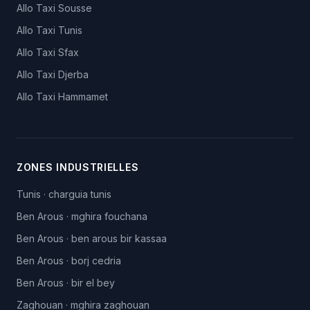
Allo Taxi
Sousse
Allo Taxi
Tunis
Allo Taxi
Sfax
Allo Taxi
Djerba
Allo Taxi
Hammamet
ZONES INDUSTRIELLES
Tunis
·
charguia tunis
Ben Arous
·
mghira fouchana
Ben Arous
·
ben arous bir kassaa
Ben Arous
·
borj cedria
Ben Arous
·
bir el bey
Zaghouan
·
mghira zaghouan