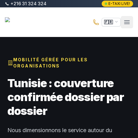
Aller au contenu principal
📞
+216 31 324 324
E-TAXI LIVE!
E-Taxi
🇫🇷
Ouvr
MOBILITÉ GÉRÉE POUR LES
ORGANISATIONS
Tunisie : couverture
confirmée dossier par
dossier
Nous dimensionnons le service autour du