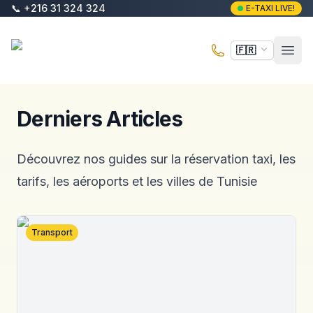
Aller au contenu principal
📞
+216 31 324 324
E-TAXI LIVE!
E-Taxi
🇫🇷
Ouvr
Derniers Articles
Découvrez nos guides sur la réservation taxi, les
tarifs, les aéroports et les villes de Tunisie
Transport