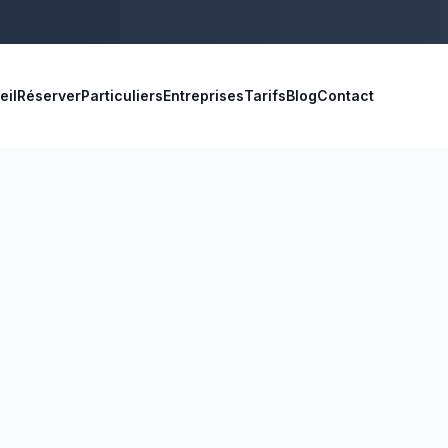
eil
Réserver
Particuliers
Entreprises
Tarifs
Blog
Contact