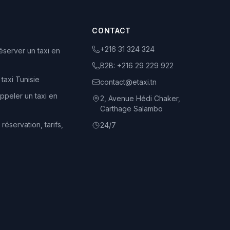
CONTACT
+216 31 324 324
server un taxi en
B2B:
+216 29 229 922
 taxi Tunisie
contact@etaxi.tn
peler un taxi en
2, Avenue Hédi Chaker,
Carthage Salambo
 réservation, tarifs,
24/7