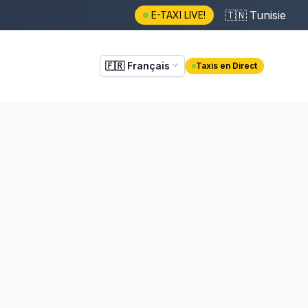
🇹🇳
Tunisie
E-TAXI LIVE!
🇫🇷
Français
Taxis en Direct