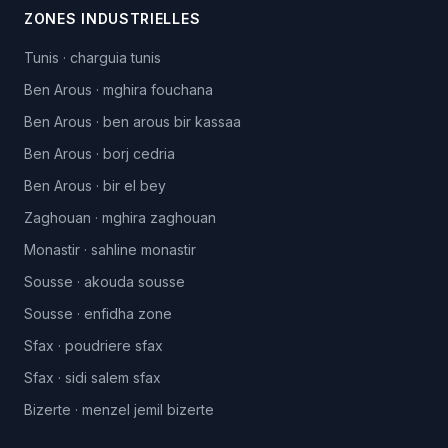
ZONES INDUSTRIELLES
Tunis
·
charguia tunis
Ben Arous
·
mghira fouchana
Ben Arous
·
ben arous bir kassaa
Ben Arous
·
borj cedria
Ben Arous
·
bir el bey
Zaghouan
·
mghira zaghouan
Monastir
·
sahline monastir
Sousse
·
akouda sousse
Sousse
·
enfidha zone
Sfax
·
poudriere sfax
Sfax
·
sidi salem sfax
Bizerte
·
menzel jemil bizerte