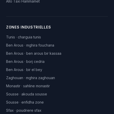
Allo Taxi
Hammamet
ZONES INDUSTRIELLES
Tunis
·
charguia tunis
Ben Arous
·
mghira fouchana
Ben Arous
·
ben arous bir kassaa
Ben Arous
·
borj cedria
Ben Arous
·
bir el bey
Zaghouan
·
mghira zaghouan
Monastir
·
sahline monastir
Sousse
·
akouda sousse
Sousse
·
enfidha zone
Sfax
·
poudriere sfax