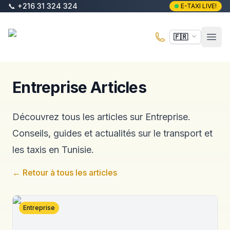
Aller au contenu principal
📞
+216 31 324 324
E-TAXI LIVE!
E-Taxi
🇫🇷
Ouvr
Entreprise Articles
Découvrez tous les articles sur Entreprise.
Conseils, guides et actualités sur le transport et
les taxis en Tunisie.
←
Retour à tous les articles
Entreprise