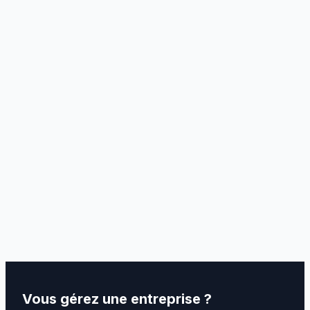
Comment appeler un taxi en Tunisie
Numéro de réservation, conseils par ville et
alternatives sans application.
Application taxi Tunisie
Comparatif des solutions de réservation à
Tunis, Sousse, Monastir, Hammamet, Sfax et
Bizerte.
Vous gérez une entreprise ?