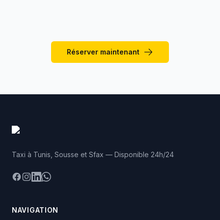
vers Matmata ou le Sahara ?
Réserver maintenant
Taxi à Tunis, Sousse et Sfax — Disponible 24h/24
Facebook
Instagram
LinkedIn
WhatsApp
NAVIGATION