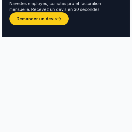
Navettes employés, comptes pro et facturation
mensuelle. Recevez un devis en 30 secondes.
Demander un devis
Comment trouver un taxi à Gabès ?
Quel est le prix d'un taxi à Gabès ?
Peut-on faire une excursion depuis Gabès