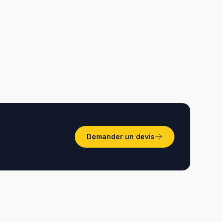
Comparatif des solutions de
ils
réservation à Tunis, Sousse,
Monastir, Hammamet, Sfax et
Bizerte.
Demander un devis