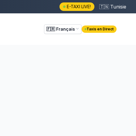
🇹🇳
Tunisie
E-TAXI LIVE!
🇫🇷
Français
Taxis en Direct