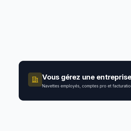
Tuni
Comprendre les prix, les trajets
fréquents et les estimations avant
Guide
réservation.
ligne,
ou ent
Vous gérez une entreprise
Navettes employés, comptes pro et facturati