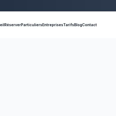
eil
Réserver
Particuliers
Entreprises
Tarifs
Blog
Contact