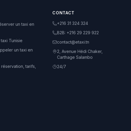
CONTACT
+216 31 324 324
server un taxi en
B2B:
+216 29 229 922
 taxi Tunisie
contact@etaxi.tn
peler un taxi en
2, Avenue Hédi Chaker,
Carthage Salambo
 réservation, tarifs,
24/7