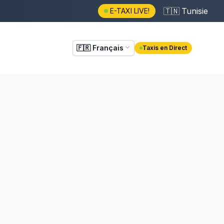
🇹🇳
Tunisie
E-TAXI LIVE!
🇫🇷
Français
Taxis en Direct