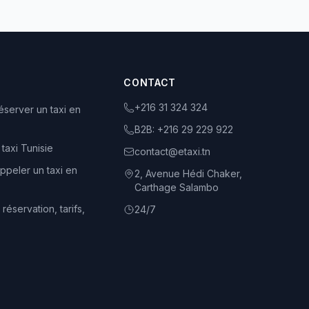
CONTACT
+216 31 324 324
server un taxi en
B2B:
+216 29 229 922
 taxi Tunisie
contact@etaxi.tn
peler un taxi en
2, Avenue Hédi Chaker,
Carthage Salambo
 réservation, tarifs,
24/7