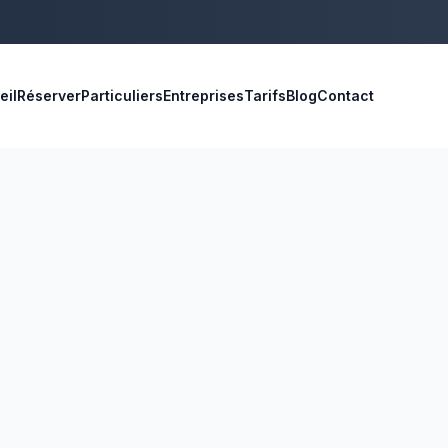
eil
Réserver
Particuliers
Entreprises
Tarifs
Blog
Contact