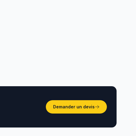
i en
Application taxi Tunisie
Comparatif des solutions de
ils
réservation à Tunis, Sousse,
Monastir, Hammamet, Sfax et
Bizerte.
Demander un devis