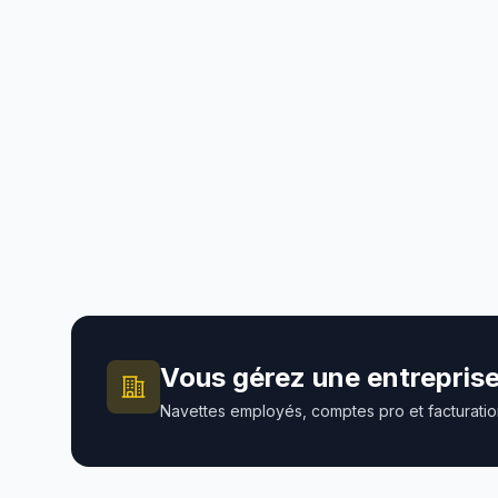
Tarification taxi Tunisie
Comm
Tuni
Comprendre les prix, les trajets
fréquents et les estimations avant
Guide
réservation.
ligne,
ou ent
Vous gérez une entreprise
Navettes employés, comptes pro et facturati